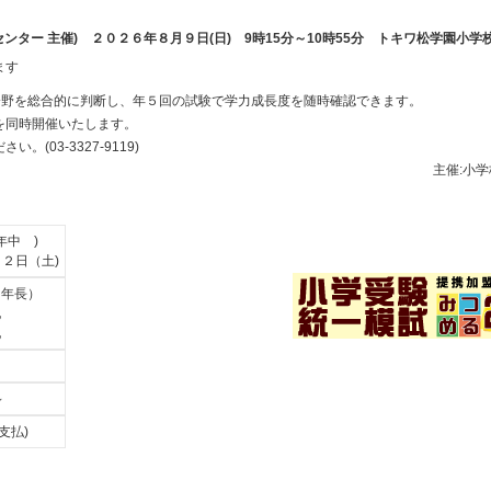
センター 主催) ２０２６年８月９日(日) 9時15分～10時55分 トキワ松学園小
ます
分野を総合的に判断し、年５回の試験で学力成長度を随時確認できます。
を同時開催いたします。
(03-3327-9119)
主催:小
年中 )
２２日（土)
（年長）
他
他
分～
日支払)