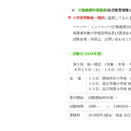
☆
行動観察対策講座
(幼児教育情報
小学校受験統一模試
に協賛しており
ペーパー・ノンペーパー(行動観察)
保護者対象の学校説明会及び講演会
試験会場・内容は、お問い合わせください。
試験日 (2026年度)
第５回 統一模試 ( 対象： 年長・ 
８月１５日（土) ・１６日（日 ) ・
会 場
１５日：開智所沢小学校 
１６日：国立学園小学校 
２２日：品川翔英小学校 
受付開始
試験開始40分前 ～
試験時間
10時～ ／ 13時30
受験料
10,000円 (税込・現金 当