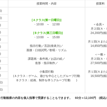
授業時間・内容
授業料
)
)
[Ａクラス(第一日曜日)]
・10:00 ～ 12:00
＜会員
)
月２回(Ａ・
)
[Ｂクラス(第三日曜日)]
24,200円(税
・13:00 ～ 15:00
)
月１回(Ａまた
指示行動／言語(発表力)／
14,850円(税
)
面接・口頭試問／歌唱・リズム
)
＜一般＞
課題画・条件画／お話の絵／
月２回(Ａ・
)
造形・指示制作／
27,500円(税
)
小集団行動
月１回(Ａまた
)
(Ａクラス：ゲーム、遊びを中心としたグループ行動
16,500円(税
Ｂクラス：絵画、制作を伴うグループ行動 )
日)
日)
行動観察の内容を個人指導で受講することもできます。 60分＝12,100円 (税込)