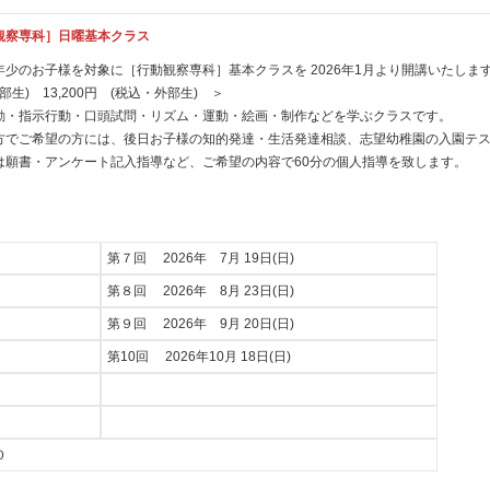
観察専科］日曜基本クラス
少のお子様を対象に［行動観察専科］基本クラスを 2026年1月より開講いたしま
・内部生) 13,200円 (税込・外部生) ＞
動・指示行動・口頭試問・リズム・運動・絵画・制作などを学ぶクラスです。
方でご希望の方には、後日お子様の知的発達・生活発達相談、志望幼稚園の入園テ
は願書・アンケート記入指導など、ご希望の内容で60分の個人指導を致します。
第７回 2026年 7月 19日(日)
第８回 2026年 8月 23日(日)
第９回 2026年 9月 20日(日)
第10回 2026年10月 18日(日)
０