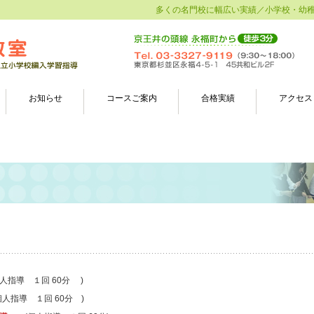
多くの名門校に幅広い実績／小学校・幼
お知らせ
コースご案内
合格実績
アクセス
人指導 １回 60分 )
指導 １回 60分 )