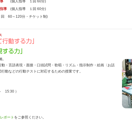
備指導
(個人指導 １回 60分)
備指導
(個人指導 １回 60分)
１回 60～120分・チケット制)
ス
施。
行動・言語表現・面接・口頭試問・歌唱・リズム・指示制作・絵画〈お話
団行動などの行動テストに対応するための授業です。
 15:30 ）
レポート
をご参照ください。