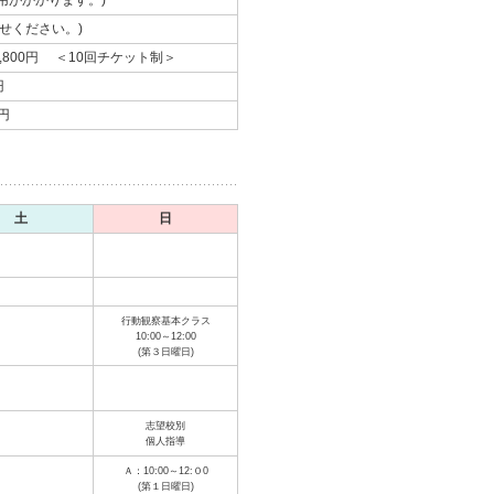
用がかかります。)
せください。)
) 8,800円 ＜10回チケット制＞
円
円
土
日
行動観察基本クラス
10:00～12:00
(第３日曜日)
志望校別
個人指導
Ａ：10:00～12:０0
(第１日曜日)