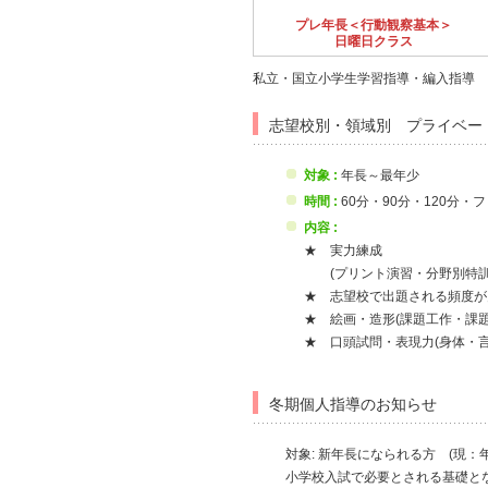
プレ年長＜行動観察基本＞
日曜日クラス
私立・国立小学生学習指導・編入指導 
志望校別・領域別 プライベー
対象 :
年長～最年少
時間 :
60分・90分・120分・
内容 :
★ 実力練成
(プリント演習・分野別特訓
★ 志望校で出題される頻度が
★ 絵画・造形(課題工作・課
★ 口頭試問・表現力(身体・
冬期個人指導のお知らせ
対象: 新年長になられる方 (現：年
小学校入試で必要とされる基礎と