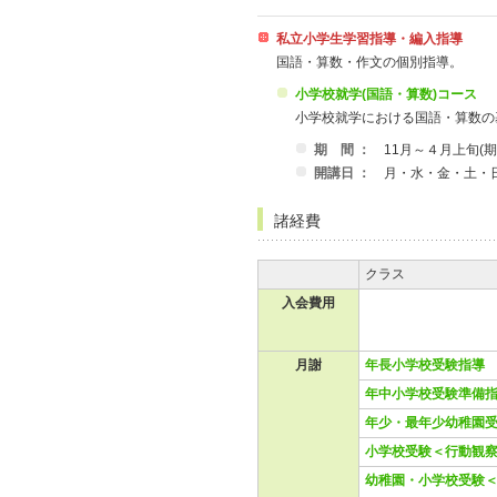
私立小学生学習指導・編入指導
国語・算数・作文の個別指導。
小学校就学(国語・算数)コース
小学校就学における国語・算数の
期 間 ：
11月～４月上旬(
開講日 ：
月・水・金・土・日 1
諸経費
クラス
入会費用
月謝
年長小学校受験指導
年中小学校受験準備
年少・最年少幼稚園
小学校受験＜行動観察
幼稚園・小学校受験＜