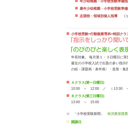
年少幼稚園・小学校受験準
最年少幼稚園・小学校受験準
志望校・領域別個人指導
(
小学校受験<行動観察専科>特訓クラ
年長対象。 毎月第１・３日曜日に実
最近の小学校入試で出題の多い指示
の絵・課題画・条件画〉・造形・集
Ａクラス(第一日曜日)
10:00 ～ 12:00 ／ （ 13:30 ～
Ｂクラス(第三日曜日)
13:00 ～ 15:00
☆
「小学校受験新聞」
幼児教室授業
開講日