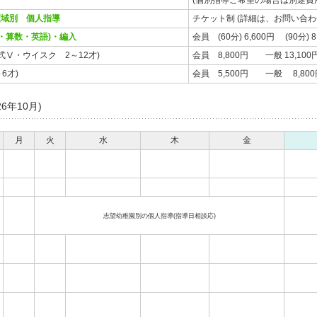
(個別指導ご希望の場合は別途費
領域別 個人指導
チケット制 (詳細は、お問い合わ
・算数・英語)・編入
会員 (60分) 6,600円 (90分
式Ⅴ・ウイスク 2～12才)
会員 8,800円 一般 13,100
～6才)
会員 5,500円 一般 8,800
6年10月)
月
火
水
木
金
志望幼稚園別の個人指導(指導日相談応)